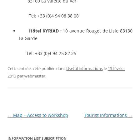
83160 La Valette du Var
Tel: +33 (0)4 94 08 38 08
Hôtel KYRIAD :
10 avenue Rouget de Lisle 83130
La Garde
Tel: +33 (0)4 94 75 82 25
Cette entrée a été publiée dans
Useful informations
le
15 février
2013
par
webmaster
.
Navigation
←
Map – Access to workshop
Tourist Informations
→
des
articles
INFORMATION LIST SUBSCRIPTION