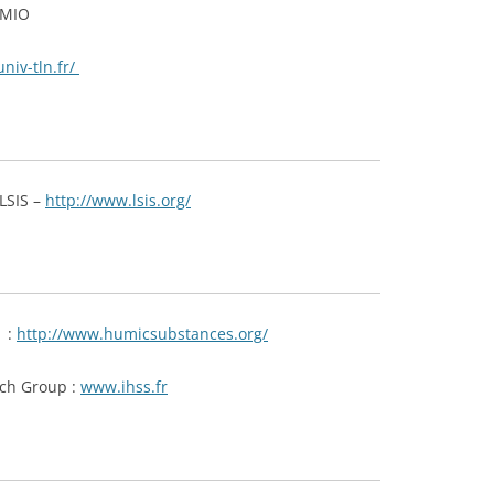
 MIO
univ-tln.fr/
LSIS –
http://www.lsis.org/
 :
http://www.humicsubstances.org/
ch Group :
www.ihss.fr