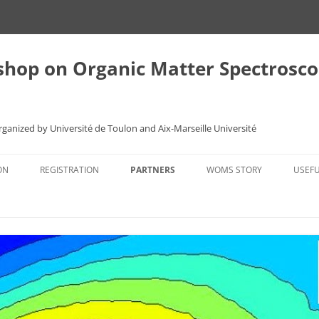
shop on Organic Matter Spectros
Organized by Université de Toulon and Aix-Marseille Université
ON
REGISTRATION
PARTNERS
WOMS STORY
USEFU
S
REGISTRATION FORM
THE FIRST MEETING
TRA
TOULON 2013
ACC
STERS
GRANADA 2010
RES
NEXT WOMS
TOUR