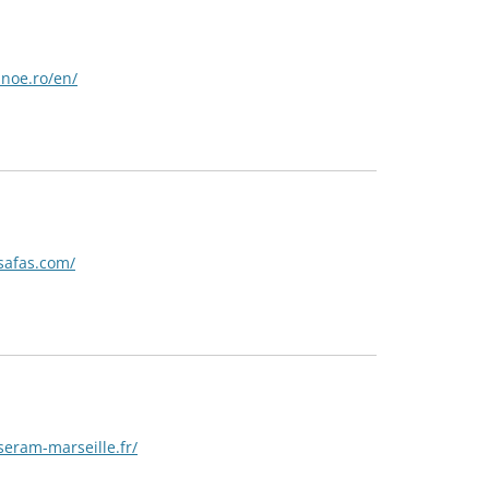
inoe.ro/en/
safas.com/
seram-marseille.fr/