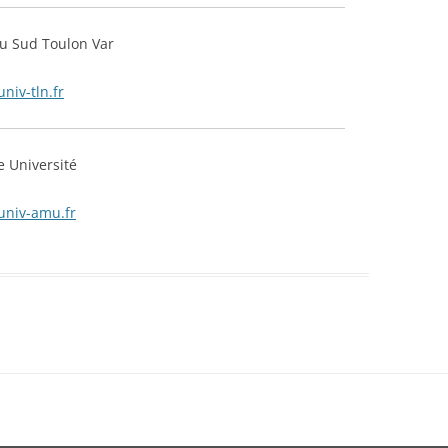
du Sud Toulon Var
niv-tln.fr
e Université
univ-amu.fr