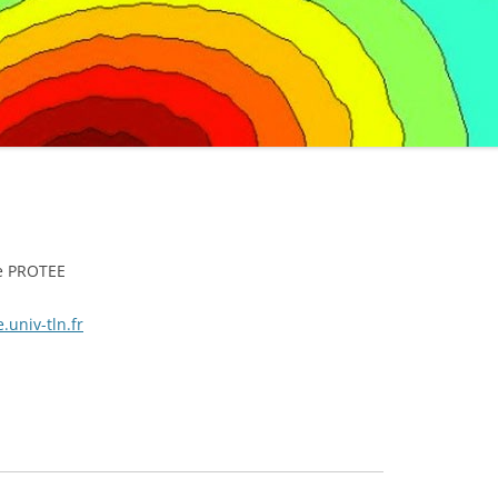
e PROTEE
.univ-tln.fr